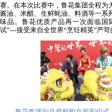
赛。在本次比赛中，鲁花集团全程为
酱油、米醋、生鲜蚝油、料酒等一系
味品。鲁花优质产品再一次面临国
试”---接受来自全世界“烹饪精英”严
鲁花集团副总裁程刚在剪彩仪式