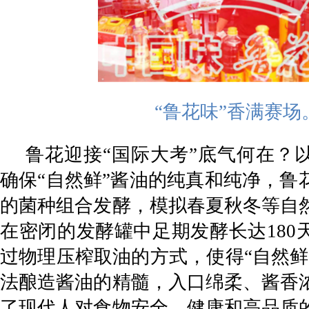
“鲁花味”香满赛场
鲁花迎接“国际大考”底气何在？
确保“自然鲜”酱油的纯真和纯净，鲁
的菌种组合发酵，模拟春夏秋冬等自
在密闭的发酵罐中足期发酵长达180
过物理压榨取油的方式，使得“自然鲜
法酿造酱油的精髓，入口绵柔、酱香
了现代人对食物安全、健康和高品质