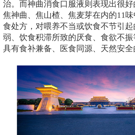
治。而神曲消食口服液则表现出很好
焦神曲、焦山楂、焦麦芽在内的11
食处方，对喂养不当或饮食不节引起
弱、饮食积滞所致的厌食、食欲不振
具有食补兼备、医食同源、天然安全