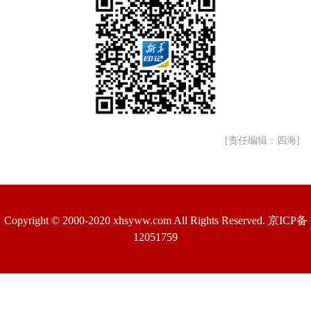
[责任编辑：四海]
Copyright © 2000-2020 xhsyww.com All Rights Reserved. 京ICP备
12051759