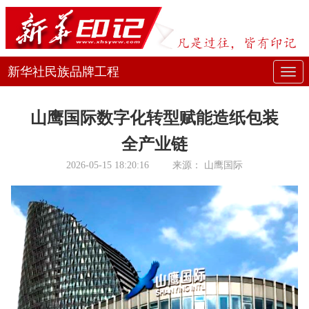
新华社民族品牌工程
展
开
山鹰国际数字化转型赋能造纸包装
或
全产业链
折
2026-05-15 18:20:16
来源：
山鹰国际
叠
导
航