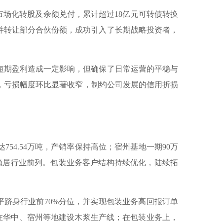
的市场化转股及余额兑付，累计超过18亿元可转债转换
并转让部分合伙份额，成功引入了长期战略投资者，
期盈利造成一定影响，但确保了日常运营的平稳与
改善，亏损幅度环比显著收窄，制约公司发展的信用折损
4.54万吨，产销率保持高位；宿州基地一期90万
稳居行业前列。包装业务客户结构持续优化，陆续拓
平跻身行业前70%分位，并实现包装业务高回报订单
，在华中、宿州等地建设木浆生产线；在包装业务上，