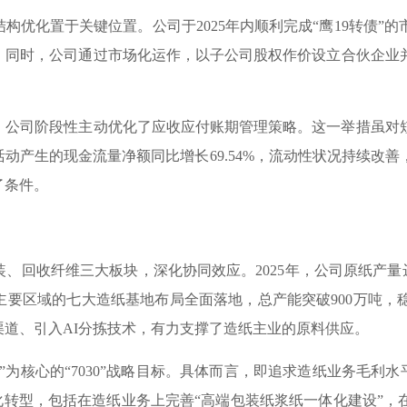
优化置于关键位置。公司于2025年内顺利完成“鹰19转债”
。同时，公司通过市场化运作，以子公司股权作价设立合伙企业
司阶段性主动优化了应收应付账期管理策略。这一举措虽对短
活动产生的现金流量净额同比增长69.54%，流动性状况持续
了条件。
收纤维三大板块，深化协同效应。2025年，公司原纸产量达75
主要区域的七大造纸基地布局全面落地，总产能突破900万吨，
道、引入AI分拣技术，有力支撑了造纸主业的原料供应。
核心的“7030”战略目标。具体而言，即追求造纸业务毛利水
化转型，包括在造纸业务上完善“高端包装纸浆纸一体化建设”