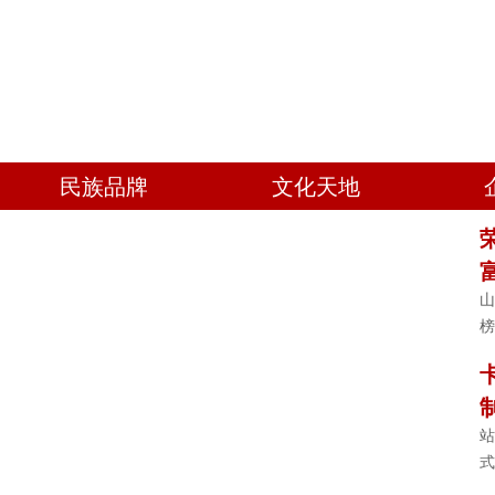
民族品牌
文化天地
山
榜
站
式