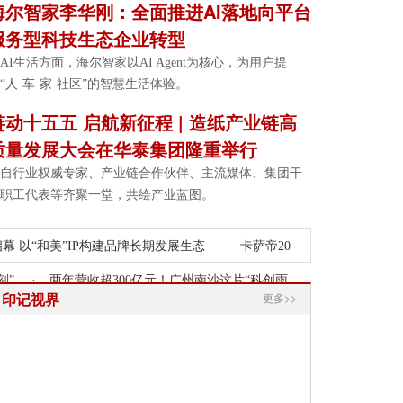
全球价值链高端注入源源不断的新动能。
海尔智家李华刚：全面推进AI落地向平台
服务型科技生态企业转型
AI生活方面，海尔智家以AI Agent为核心，为用户提
“人-车-家-社区”的智慧生活体验。
链动十五五 启航新征程 | 造纸产业链高
质量发展大会在华泰集团隆重举行
自行业权威专家、产业链合作伙伴、主流媒体、集团干
职工代表等齐聚一堂，共绘产业蓝图。
幕 以“和美”IP构建品牌长期发展生态
·
卡萨帝20
刻”
·
两年营收超300亿元！广州南沙这片“科创雨
印记视界
更多>>
一线故事诠释智造未来
·
丰尚农牧携全产业链解决
·
五秩荣光 何以华泰
·
越秀集团董事长陈强：
力打造高端智造产业高地
·
链动十五五 启航新征程 |