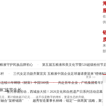
向
在
供
来
部
五粮液守护民族品牌初心
·
第五届五粮液和美文化节暨520超级粉丝节启
标杆
·
三代女足功勋齐聚宜宾 五粮液中国企业足球邀请赛迎来“铿锵时
更多 >>
际连续11年蝉联《财富》中国500强
·
共赴百年企业，广纸集团青年用
林”拔节生长
一整月百场活动，西城放大招！2026文化和自然遗产日系列活动启幕
00亿元，累计税收超25亿元……这不仅是数字的增长，更是生态的升级。
融合“架桥铺路”
·
越秀智造董事长林峰：锚定“一体两翼”战略，聚