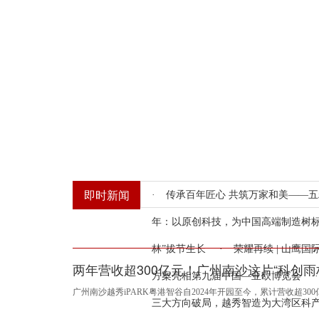
两
三
共
造
五
产
新
代
赴
纸
秩
业
华
年
即时新闻
·
传承百年匠心 共筑万家和美——
女
百
产
荣
换“脑”
社
营
年：以原创科技，为中国高端制造树
足
年
业
光 何
每
印
林”拔节生长
·
荣耀再续 | 山鹰国
功
企
链
以
年
务
收
两年营收超300亿元！广州南沙这片“科创雨
方案亮相第九届中国—亚欧博览会
·
勋
业，
高
华
为
公
广州南沙越秀iPARK粤港智谷自2024年开园至今，累计营收超3
三大方向破局，越秀智造为大湾区科产