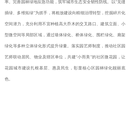
率。完善园林绿地应急功能，筑牢城市生态安全韧性防线。以“见缝
插绿、多维拓绿”为抓手，将粗放建设向精细治理转型，挖掘碎片化
空间潜力，充分利用不宜种植高大乔木的交叉路口、建筑立面、小
型微空间等局部区域，通过墙体绿化、桥体绿化、围栏绿化、廊架
绿化等多种立体绿化形式提升绿量。落实园艺师制度，推动社区园
艺师联动居民、物业及辖区单位，共建“小而美”的社区微花园，让
花园城市建设扎根基层、惠及民生，彰显核心区园林绿化靓丽底
色。