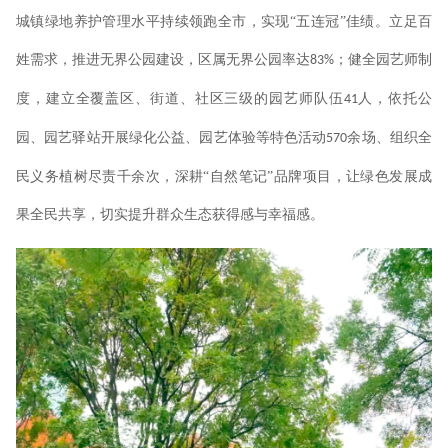
城镇绿地养护管理水平持续领跑全市，实现“五连冠”佳绩。立足百
姓需求，推进无界公园建设，区属无界公园率达
；健全园艺师制
83%
度，建立全覆盖区、街道、社区三级的园艺师队伍
人，依托公
41
园、园艺驿站开展绿化公益、园艺体验等特色活动
余场、组织全
570
民义务植树尽责千余次，深耕“自然笔记”品牌项目，让绿色发展成
果全民共享，切实提升群众生态获得感与幸福感。