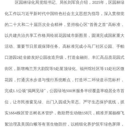
区园林绿化局党组书记、局长刘军良介绍，
年，区园林绿
2025
化工作以习近平新时代中国特色社会主义思想为指导，深入贯彻党
的二十大和二十届历次全会精神，坚持核心区“首善之首”高标准，
以共建共治共享工作格局绘就花园城市新图景，圆满完成国家重大
活动、重要节日景观保障任务。高标准完成小马厂社区公园、手帕
口游园
处全龄友好公园改造升级，打造金融街、丰汇高品质花园式
2
街区，新增梅兰芳大剧院等
处屋顶绿化、福州馆社区等
处社区微
5
11
花园，打通滨水步道与慢行系统断点，打造环二环绿道示范标杆，
完成
公顷“揭网见绿”，公园绿地
米服务半径覆盖率稳居全市首
1.1
500
位，让市民推窗见绿、出门入园成为常态。严守生态保护底线，抓
实
株区管古树名木管护，救助野生动物
只，精准开展杨柳飞
1664
158
絮治理及美国白蛾等有害生物防控，以精细化养护筑牢绿色屏障，