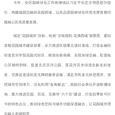
今年，全区园林绿化工作将继续以习近平生态文明思想为指
引，构建城园交融的花园西城，以高品质园林绿化环境支撑首都功
能核心区高质量发展。
锚定
“花园城市”目标，绘就“京味国韵·花满西城”新图景。紧扣
首都花园城市建设部署，全力推进区级重点项目落地，打造金融街
街道音乐学院花园式街区，精筑街巷画廊、实现灰绿交融，彰显核
心区独特韵味。提速北京滨河公园、莲花河滨水绿道全龄友好改
造，完善适老适幼及无障碍服务设施，满足市民多元休憩需求。深
挖城市空间潜力，活化利用“金角银边”，鼓励社会单位开放附属绿
地，聚力推进百园、百花、百廊等“六个百”建设，打造四季皆可打
卡的特色点位，推动绿色空间与城市功能深度融合，让花园城市理
念融入老城肌理。