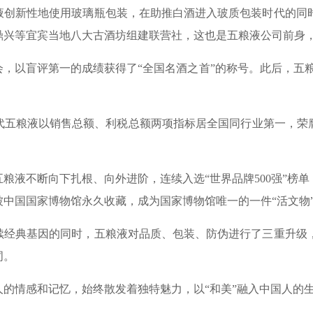
液创新性地使用玻璃瓶包装，在助推白酒进入玻质包装时代的同
刘鼎兴等宜宾当地八大古酒坊组建联营社，这也是五粮液公司前身，
，以盲评第一的成绩获得了“全国名酒之首”的称号。此后，五粮
代五粮液以销售总额、利税总额两项指标居全国同行业第一，荣
粮液不断向下扎根、向外进阶，连续入选“世界品牌500强”榜单
泥被中国国家博物馆永久收藏，成为国家博物馆唯一的一件“活文
续经典基因的同时，五粮液对品质、包装、防伪进行了三重升级
词。
情感和记忆，始终散发着独特魅力，以“和美”融入中国人的