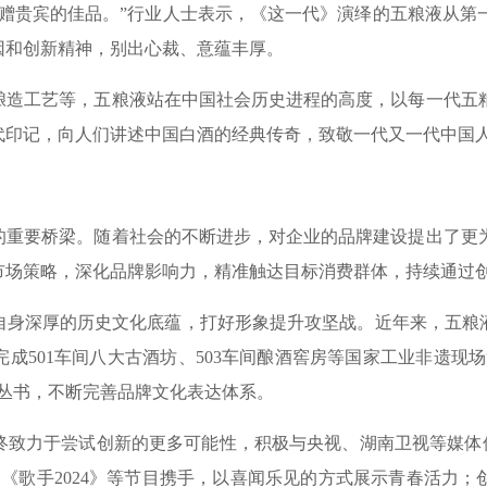
贵宾的佳品。”行业人士表示，《这一代》演绎的五粮液从第
因和创新精神，别出心裁、意蕴丰厚。
工艺等，五粮液站在中国社会历史进程的高度，以每一代五粮
代印记，向人们讲述中国白酒的经典传奇，致敬一代又一代中国
要桥梁。随着社会的不断进步，对企业的品牌建设提出了更为
市场策略，深化品牌影响力，精准触达目标消费群体，持续通过
深厚的历史文化底蕴，打好形象提升攻坚战。近年来，五粮液
成501车间八大古酒坊、503车间酿酒窖房等国家工业非遗现场
丛书，不断完善品牌文化表达体系。
力于尝试创新的更多可能性，积极与央视、湖南卫视等媒体保持合
《歌手2024》等节目携手，以喜闻乐见的方式展示青春活力；