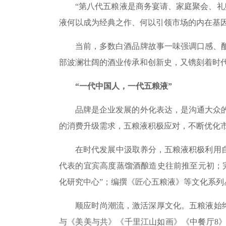
“第八代五粮液是商务宴请、家庭聚会、礼赠
液何以成为经典之作、何以引领市场的内在基
当前，多数白酒品牌故事一味强调口感、酿造
部波澜壮阔的酒业传承和创新史，又镌刻着时
“一代中国人，一代五粮液”
品牌是企业发展的外化表达，是沟通大众的重
的消费升级需求，五粮液积极应对，不断优化
在时代发展中汲取养分，五粮液积极利用自身
代表的宜宾高度蒸馏酒酿造史往前推至元初；完
化研究中心”；编撰《匠心五粮液》等文化系列
顺应时尚潮流，激活深厚文化。五粮液始终致
与《美美与共》《千里江山如画》《中餐厅8》