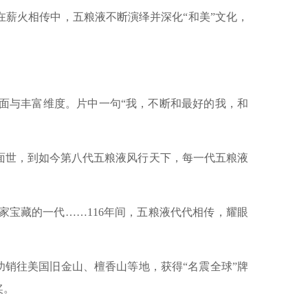
薪火相传中，五粮液不断演绎并深化“和美”文化，
与丰富维度。片中一句“我，不断和最好的我，和
面世，到如今第八代五粮液风行天下，每一代五粮液
宝藏的一代……116年间，五粮液代代相传，耀眼
成功销往美国旧金山、檀香山等地，获得“名震全球”牌
奖。